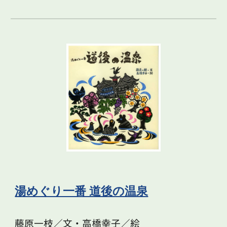
湯めぐり一番 道後の温泉
藤原一枝／文・高橋幸子／絵