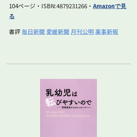
104ページ・ISBN:‎4879231266・
Amazonで見
る
書評
毎日新聞
愛媛新聞
月刊公明
薬事新報