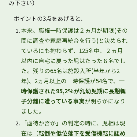
み下さい）
ポイントの3点をあげると、
本来、職権一時保護は２ヵ月が期限(その
間に調査や家庭再統合を行う)と決められ
ているにも拘わらず、125名中、２ヵ月
以内に自宅に戻った児はたった６名でし
た。残りの65名は施設入所(半年から2
年)、2ヵ月以上の一時保護が54名で、
一
時保護された95,2%が乳幼児期に長期親
子分離に遭っている事実
が明らかになり
ました。
「虐待か否か」の判定の時に、児相は現
在は（
転倒や低位落下を受傷機転に認め