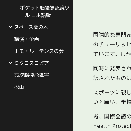
ポケット脳振盪認識ツ
ール 日本語版
スペース栃の木
国際的な専門家
講演・企画
のチューリッヒ
ホモ・ルーデンスの会
ています。しか
ミクロスコピア
同時に発表され
高次脳機能障害
訳されたもの
松山
スポーツに親
いと願い、学
尚、国際会議の結果の
Health P