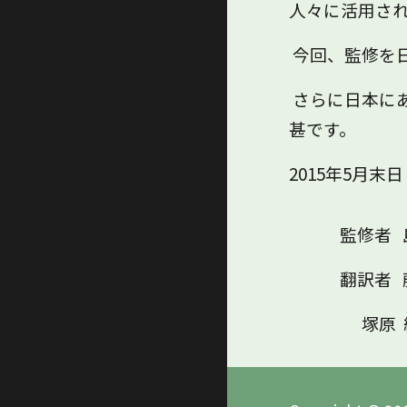
人々に活用さ
今回、監修を
さらに日本に
甚です。
2015年5月末日
監修者 島 
翻訳者 藤原
塚原 純 (