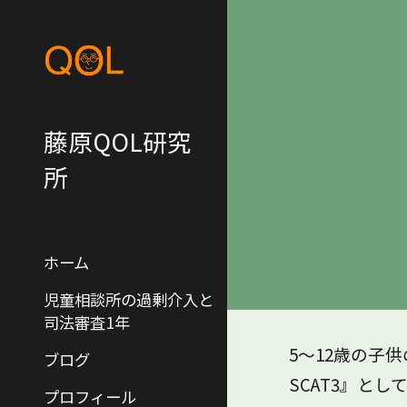
Sk
藤原QOL研究
所
ホーム
児童相談所の過剰介入と
司法審査1年
5～12歳の子供
ブログ
SCAT3』と
プロフィール