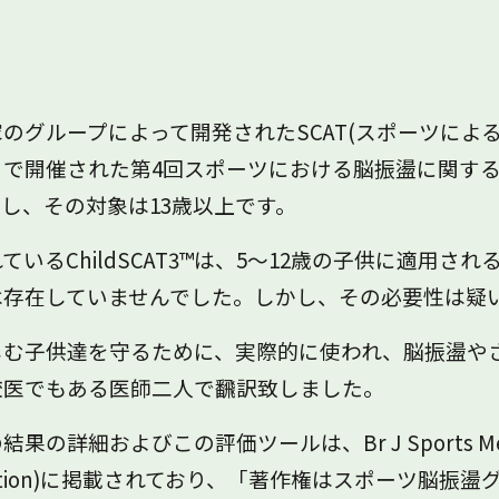
のグループによって開発されたSCAT(スポーツによる脳
で開催された第4回スポーツにおける脳振盪に関する
し、その対象は13歳以上です。
ているChildSCAT3™は、5～12歳の子供に適用
は存在していませんでした。しかし、その必要性は疑
しむ子供達を守るために、実際的に使われ、脳振盪や
校医でもある医師二人で飜訳致しました。
詳細およびこの評価ツールは、Br J Sports Med 第47巻5
rotection)に掲載されており、「著作権はスポーツ