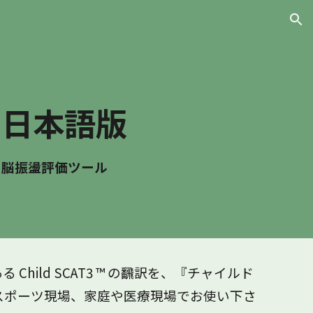
ion
3 日本語版
る脳振盪評価ツール
hild SCAT3 ™ の飜訳を、『チャイルド
、スポーツ現場、家庭や医療現場でお使い下さ