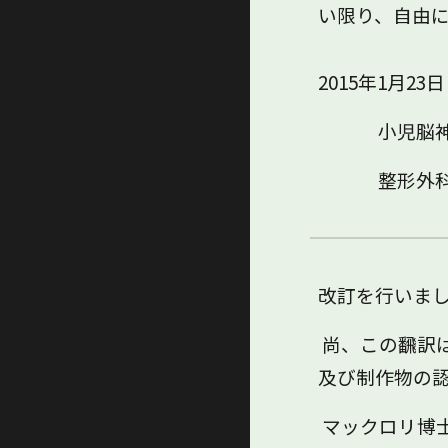
い限り、自由
2015年1月23日
小児脳神経
整形外科医
改訂を行いま
尚、この飜訳は
及び制作物の
マックロリ博